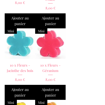
Prix
8,00 €
Prix
8,00 €
Ajouter au
Ajouter au
panier
panier
Mini
Mini
10 x Fleurs -
10 x Fleurs -
Jacinthe des bois
Géranium
Prix
Prix
8,00 €
8,00 €
Ajouter au
Ajouter au
panier
panier
Mini
Mini