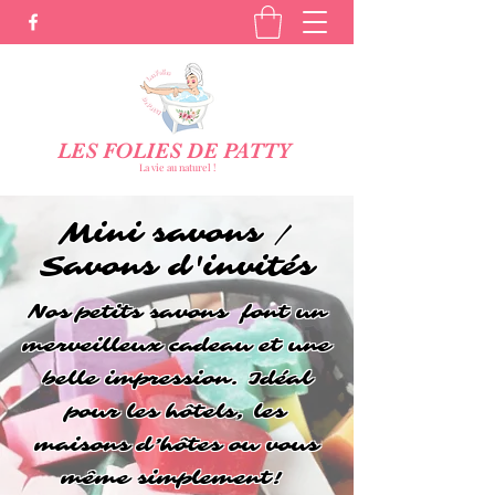
LES FOLIES DE PATTY
La vie au naturel !
Mini savons /
Savons d'invités
Nos petits savons font un
merveilleux cadeau et une
belle impression. Idéal
pour les hôtels, les
maisons d’hôtes ou vous
même simplement!