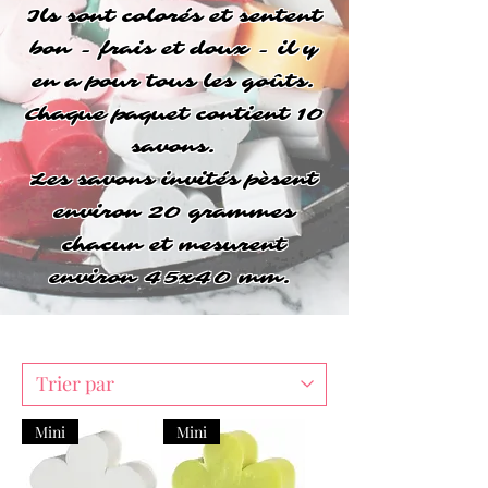
Ils sont colorés et sentent
bon - frais et doux - il y
en a pour tous les goûts.
Chaque paquet contient 10
savons.
Les savons invités pèsent
environ 20 grammes
chacun et mesurent
environ 45x40 mm.
Mini
Mini