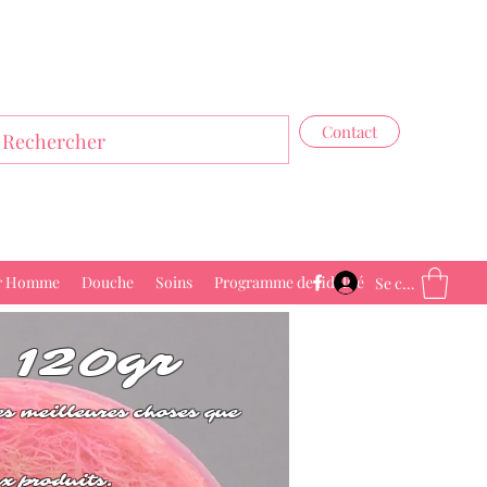
Contact
r Homme
Douche
Soins
Programme de fidélité
Se connecter
 120gr
s meilleures choses que
x produits.