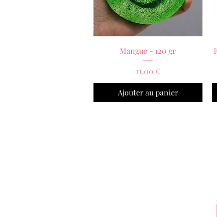
Aperçu rapide
Mangue - 120 gr
Prix
11,00 €
Ajouter au panier