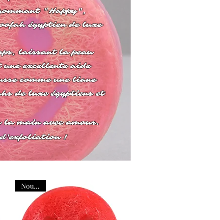
x gommant "Happy",
loofah égyptien de luxe
rps, laissant la peau
une excellente aide
pousse comme une liane
ahs de luxe égyptiens et
à la main avec amour.
d'exfoliation !
Nouveau