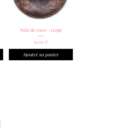
Aperçu rapide
Noix de coco - 120gr
Prix
11,00 €
Ajouter au panier