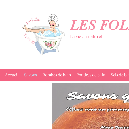
LES FOL
La vie au naturel !
Accueil
Savons
Bombes de bain
Poudres de bain
Sels de ba
Savons
Offrez vous
un gommage 
Nous trava