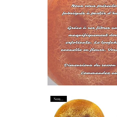
Nous vous présent
fabriqués à partir d'h
Grâce à ses fibres u
magnifiquement dou
exfoliante. Le loofah
annuelle en fleurs. Vou
Dimensions du savon 
Commandez aujo
Nouveau