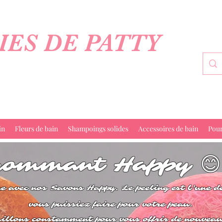
IES DE PATTY
in
Fleurs de bain
Shampoings solides
Accessoires de bain
Pou
gommant
Happy 😊
avec nos Savons Happy. Le peeling est l'une de
vous puissiez faire pour votre peau.
illons constamment pour vous offrir de nouveau