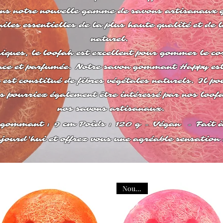
ons notre nouvelle gamme de savons artisanau
uiles essentielles de la plus haute qualité et de 
naturel.
niques, le loofah est excellent pour gommer le co
ce et parfumée. Notre savon gommant Happy est 
 est constitué de fibres végétales naturels. Il 
s pourriez également être intéressé par nos loof
nos savons artisanaux.
gommant : 9 cm Poids : 120 g - Végan - Fait 
urd'hui et offrez vous une agréable sensation 
Nouveau