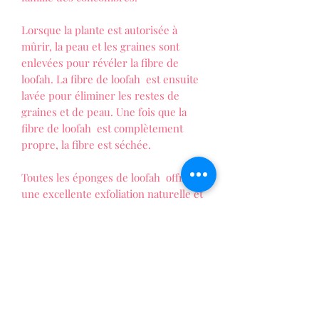
Lorsque la plante est autorisée à
mûrir, la peau et les graines sont
enlevées pour révéler la fibre de
loofah. La fibre de loofah est ensuite
lavée pour éliminer les restes de
graines et de peau. Une fois que la
fibre de loofah est complètement
propre, la fibre est séchée.
Toutes les éponges de loofah offrent
une excellente exfoliation naturelle et
sont souvent ajouté à des savons
comme dans cette nouvelle gamme de
savon Loofah fabriqué à la main.
L'exfoliation est l'une des meilleures
choses que vous puissiez faire pour
votre peau, et quelle meilleure façon