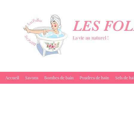
LES FOL
La vie au naturel !
Accueil
Savons
Bombes de bain
Poudres de bain
Sels de ba