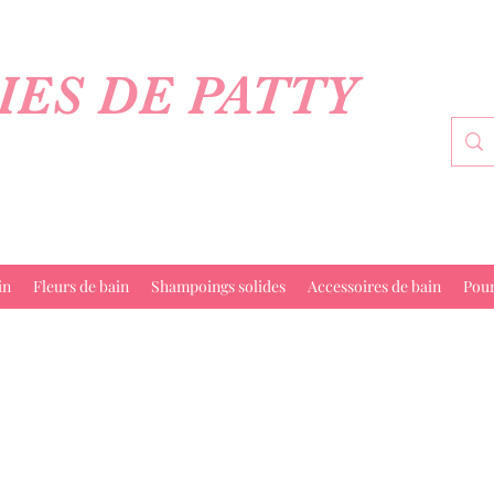
IES DE PATTY
in
Fleurs de bain
Shampoings solides
Accessoires de bain
Pou