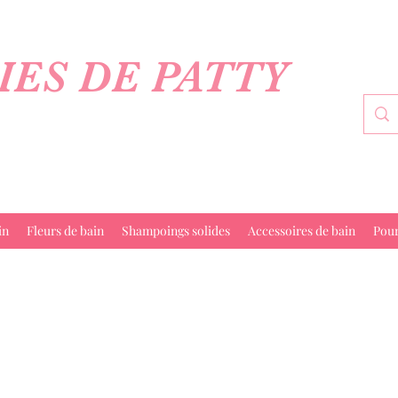
IES DE PATTY
in
Fleurs de bain
Shampoings solides
Accessoires de bain
Pou