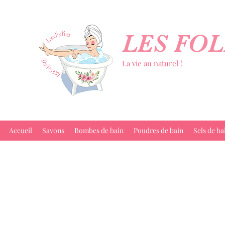
LES FOL
La vie au naturel !
Accueil
Savons
Bombes de bain
Poudres de bain
Sels de ba