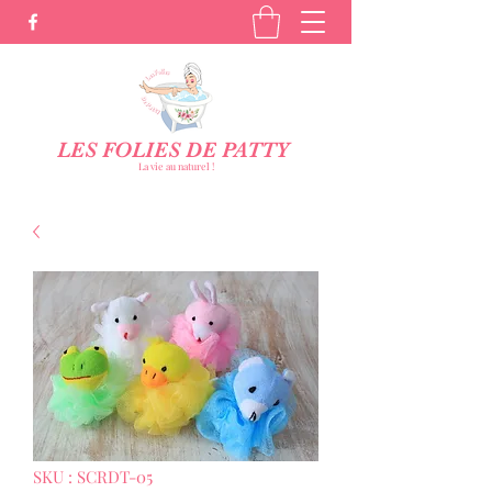
LES FOLIES DE PATTY
La vie au naturel !
SKU : SCRDT-05