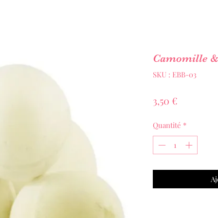
Camomille 
SKU : EBB-03
Prix
3,50 €
Quantité
*
Aj