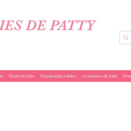
IES DE PATTY
in
Fleurs de bain
Shampoings solides
Accessoires de bain
Pou