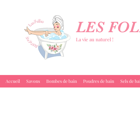
LES FOL
La vie au naturel !
Accueil
Savons
Bombes de bain
Poudres de bain
Sels de ba