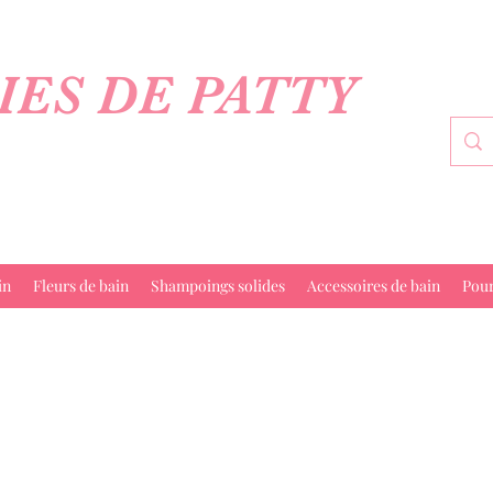
IES DE PATTY
in
Fleurs de bain
Shampoings solides
Accessoires de bain
Pou