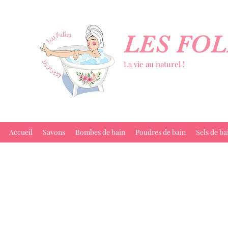
LES FOL
La vie au naturel !
Accueil
Savons
Bombes de bain
Poudres de bain
Sels de ba