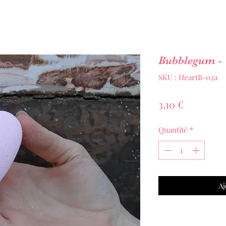
Bubblegum - 
SKU : HeartB-02a
Prix
3,10 €
Quantité
*
Aj