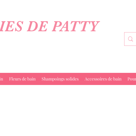
IES DE PATTY
in
Fleurs de bain
Shampoings solides
Accessoires de bain
Pou