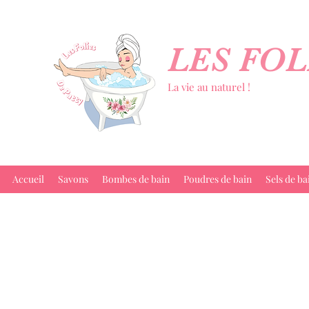
LES FOL
La vie au naturel !
Accueil
Savons
Bombes de bain
Poudres de bain
Sels de ba