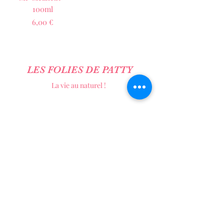
100ml
Prix
6,00 €
LES FOLIES DE PATTY
La vie au naturel !
Formulaire d'abonnement
Envoyer
Téléphone: 07.82.65.65.21