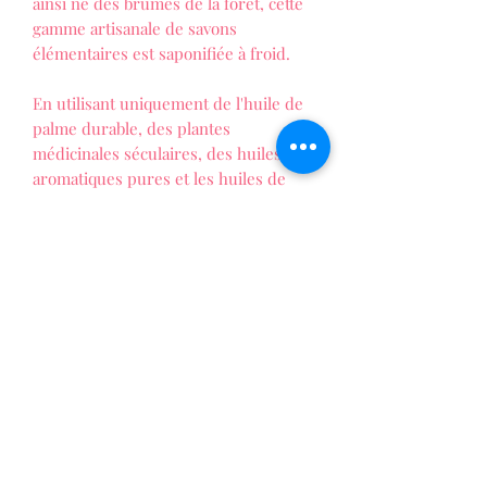
ainsi né des brumes de la forêt, cette
gamme artisanale de savons
élémentaires est saponifiée à froid.
En utilisant uniquement de l'huile de
palme durable, des plantes
médicinales séculaires, des huiles
aromatiques pures et les huiles de
parfum les plus fines, des savons
presque mythiques transformeront
votre lavage quotidien en un rituel de
nettoyage à savourer. Et le Greenman
veille sur vous et votre famille, car ils
sont certifiés exempts de SLS et de
Parabens.
LES FOLIES DE PATTY