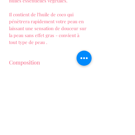
huiles essentielles végétales.
Il contient de l'huile de coco qui
pénètrera rapidement votre peau en
laissant une sensation de douceur sur
la peau sans effet gras - convient à
tout type de peau .
Composition
Aqua
,
Glycérine
,
Sorbitol
,
Stéarate
de sodium
, de
sodium
laurique
,
Propylène Glycol
,
sodium
laureth sulfate
,
sodium lauryl
sulfate
,
chlorure de sodium
,
acide
LES FOLIES DE PATTY
stéarique
,
acide
La vie au naturel !
laurique
,
pentasodique
pentétate
,
tétrasodium
étidronate
,
parfum
,
Butylphenyl
Methylpropional
,
Alpha-Isomethyl