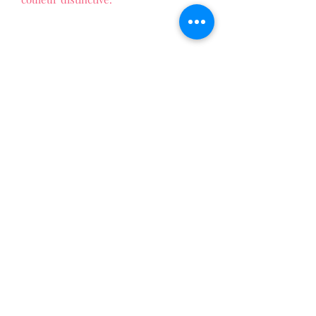
LES FOLIES DE PATTY
La vie au naturel !
Formulaire d'abonnement
Envoyer
Téléphone: 07.82.65.65.21
©2021 par
LES FOLIES DE PATTY
. Créé avec
Wix.com